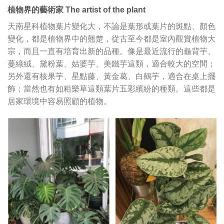
植物界的藝術家 The artist of the plant
天南星科植物葉片變化大，不論是葉形或葉片的斑點、顏色
變化，都是植物界中的翹楚，從古至今都是室內觀賞植物大
宗，而且一直有培育出新的品種。像是最近流行的龜背芋、
蔓綠絨、黛粉葉、姑婆芋、美鐵芋這類，適合較大的空間；
另外還有核果芋、星點藤、黃金葛、白鶴芋，適合在桌上擺
飾；當然也有如粗樂草這類葉片五彩繽紛的種類。這些都是
居家環境中容易照顧的植物。