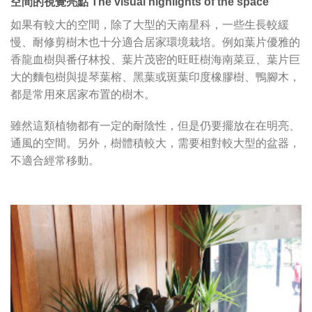
空間的視覺亮點 The visual highlights of the space
如果有較大的空間，除了大型的天南星科，一些生長較緩
慢、耐修剪樹木也十分適合居家環境栽培。例如葉片優雅的
香龍血樹與番仔林投、葉片茂密的旺旺樹海南菜豆、葉片巨
大的麵包樹與提琴葉榕、黑葉或斑葉印度橡膠樹、鴨腳木，
都是常用來居家布置的樹木。
雖然這類植物都有一定的耐陰性，但是仍要擺放在在明亮、
通風的空間。另外，樹體積較大，需要相對較大型的盆器，
不適合經常移動。