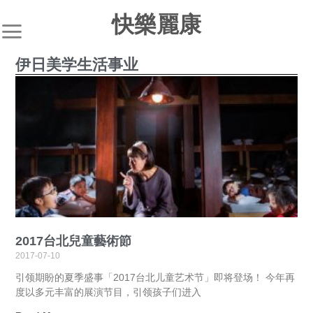
快樂麗康
伊日美学生活事业
2017台北兒童藝術節
2017-07-10
引领期盼的夏季盛事「2017台北儿童艺术节」即将登场！ 今年再
度以多元丰富的展演节目，引领孩子们进入