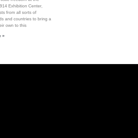
14 Exhibition Center,
ists from all sorts of
s and countries to bring a
eir own to this
 »