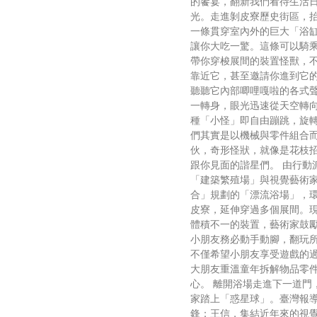
的饗宴，翻新我們看待生活
光。走進剝皮寮歷史街區，
一條貫穿室內外的巨大「浴
讓你大吃一驚。這條可以騎
帶你穿梭展間的裝置怪獸，
靠近它，甚至邀請你進到它
聽聽它內部唧哩嘎啦的各式
一轉身，眼光迅速從天空轉
種「小怪」即自由蹦跳，旋
們其實是以機械與零件組合
伙，奇形怪狀，就像是花枝
跟你見面的諧星們。 由行動
「建築繁殖場」與視覺藝術
合」規劃的「漂流浴場」，
皮寮，延伸穿過多個展間。
體積不一的裝置，藝術家鼓
小朋友務必動手動腳，翻玩
不僅希望小朋友享受遊戲的
大朋友重溫童年拆解物品零
心。 離開浴場走進下一道門
家踏上「惑星球」。臺灣報
鋒：王信，集結近年來的視