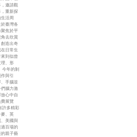
界，邀請觀
界，重新探
的生活周
注於臺灣各
力聚焦於平
視角去欣賞
，創造出奇
藏在日常生
者來到似曾
紋理、形
 今年的剝
創作與引
解、手腦並
子們腦力激
釋放心中自
免費展覽
有許多精彩
丹麥、英
威、美國與
超過百場的
眼的親子藝