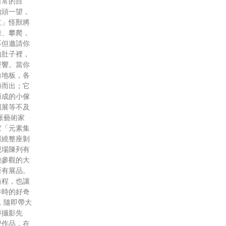
日常的目
抬頭一望，
缸」怪獸將
乘、攀爬，
不但邀請你
的肚子裡，
聲響。當你
向地板，各
轉而出；它
而成的小傢
招展等不及
派藝術家
家「元素集
環繞整座剝
現場陳列有
勵參觀的大
所有展品。
過程，也讓
件時的好奇
，隨即帶大
導攝影先
覺作品，在