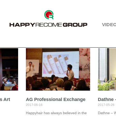
VIDE
s Art
AG Professional Exchange
Dathne 
2017-06-16
2017-05-26
Happyhair has always believed in the
Dathne – W