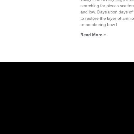
searching for pieces scatter
and low. Days upon days of t
to restore the layer of amniot
remembering how I
Read More »