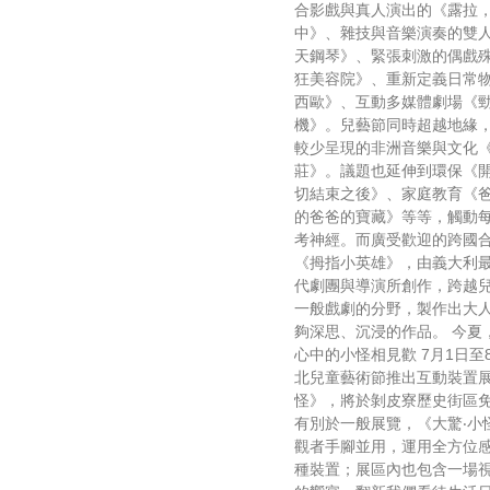
合影戲與真人演出的《露拉
中》、雜技與音樂演奏的雙
天鋼琴》、緊張刺激的偶戲
狂美容院》、重新定義日常
西歐》、互動多媒體劇場《
機》。兒藝節同時超越地緣
較少呈現的非洲音樂與文化
莊》。議題也延伸到環保《
切結束之後》、家庭教育《
的爸爸的寶藏》等等，觸動
考神經。而廣受歡迎的跨國
《拇指小英雄》，由義大利
代劇團與導演所創作，跨越
一般戲劇的分野，製作出大
夠深思、沉浸的作品。 今夏
心中的小怪相見歡 7月1日至
北兒童藝術節推出互動裝置展
怪》，將於剝皮寮歷史街區
有別於一般展覽，《大驚‧小
觀者手腳並用，運用全方位
種裝置；展區內也包含一場