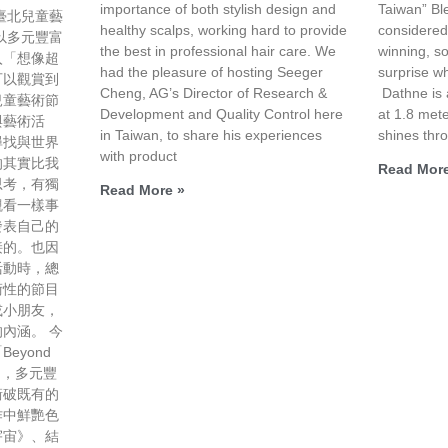
importance of both stylish design and
Taiwan” Bl
臺北兒童藝
healthy scalps, working hard to provide
considered 
以多元豐富
the best in professional hair care. We
winning, so
入「想像超
had the pleasure of hosting Seeger
surprise w
可以觀賞到
Cheng, AG’s Director of Research &
Dathne is 
兒童藝術節
Development and Quality Control here
at 1.8 meter
與藝術活
in Taiwan, to share his experiences
shines thro
尋找與世界
with product
的其實比我
Read More
思考，有獨
Read More »
觀看一樣事
發表自己的
接的。也因
活動時，總
術性的節目
或小朋友，
內涵。 今
eyond
像」，多元豐
衝破既有的
作中鮮艷色
宇宙》、結