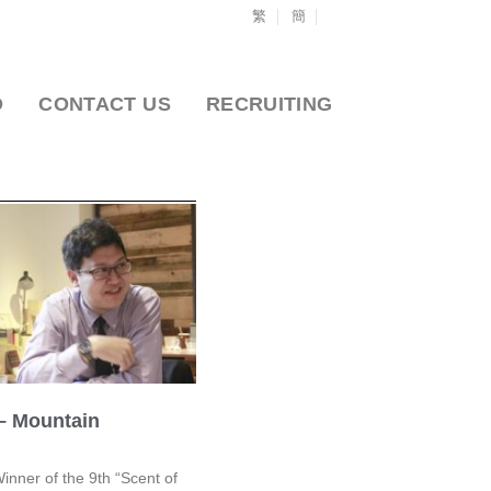
繁
簡
O
CONTACT US
RECRUITING
– Mountain
inner of the 9th “Scent of