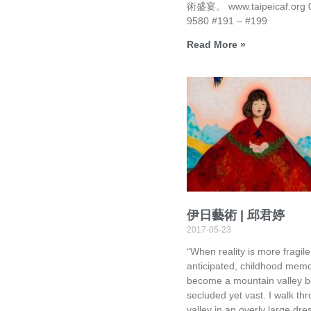
術盛宴。 www.taipeicaf.org 
9580 #191 – #199
Read More »
伊日藝術 | 邱君婷
2017-05-23
“When reality is more fragile
anticipated, childhood memo
become a mountain valley b
secluded yet vast. I walk th
valley in an overly large dre