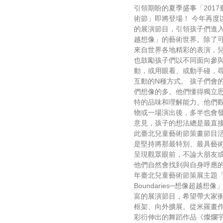
引領期盼的夏季盛事「2017
術節」即將登場！ 今年再度
的展演節目，引領孩子們進
越想像」的藝術世界。除了
來自世界各地精彩的表演，
也鼓勵孩子們以不同面向參
動，或用眼看、或動手碰，
互動的N種方式。 孩子們會
們想像的多。他們懂得獨立
特的品味和理解能力。他們
物或一場演出後，多半也會
意見，孩子的想法總是最直
此臺北兒童藝術節策畫節目
是堅持將那最特別、最具藝
呈現觀眾眼前，不論大朋友
他們自然會找到與自身呼應的
年臺北兒童藝術節策展主題「B
Boundaries─想像超越想
富的展演節目，希望帶大家
框架、向外擴展。從米羅畫
彩衍伸出的舞蹈作品《燦爛