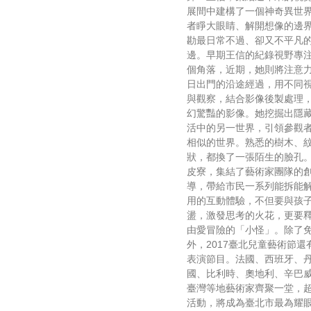
展間中建構了一個神奇異世
者睜大眼睛、解開想像的邊
勘最日常不過、卻又不平凡
邊。早期王信的紀錄視野專
個角落，近期，她則將注意
日出門的沿途經過，用不同
與觀察，結合影像後製處理
幻驚豔的影像。她挖掘出隱
活中的另一世界，引領參觀
相似的世界。熟悉的樹木、
狀，都換了一張陌生的臉孔。
皮寮，集結了藝術家團隊的
導，帶給市民一系列能拆能
用的互動體驗，不但要與孩
盪，激發思考的火花，更要
由愛冒險的「小怪」。除了
外，2017臺北兒童藝術節還
表演節目。法國、西班牙、
國、比利時、奧地利、辛巴
臺灣等地藝術家齊聚一堂，
活動，將成為臺北市最為耀