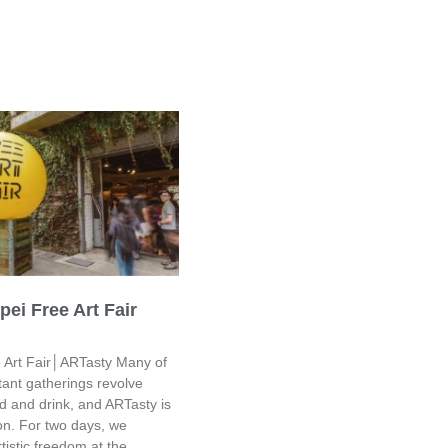
pei Free Art Fair
e Art Fair│ARTasty Many of
rtant gatherings revolve
d and drink, and ARTasty is
on. For two days, we
tistic freedom at the