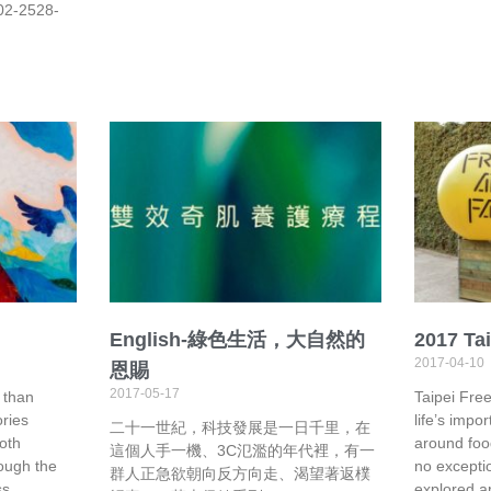
02-2528-
English-綠色生活，大自然的
2017 Tai
2017-04-10
恩賜
2017-05-17
 than
Taipei Fre
ries
life’s impo
二十一世紀，科技發展是一日千里，在
oth
around foo
這個人手一機、3C氾濫的年代裡，有一
rough the
no excepti
群人正急欲朝向反方向走、渴望著返樸
ss,
explored ar