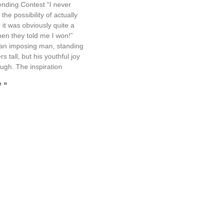
ending Contest “I never
the possibility of actually
 it was obviously quite a
hen they told me I won!”
an imposing man, standing
s tall, but his youthful joy
ugh. The inspiration
 »