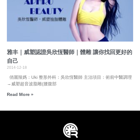
雅丰｜威塑認證吳欣恆醫師｜體雕 讓你找回更好的
自己
2014-12-18
俏麗辣媽：Uki 整形外科：吳欣恆醫師 主治項目：術前中醫調理
→威塑超音波脂雕(腰腹部
Read More »