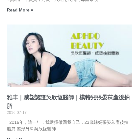
Read More »
雅丰｜威塑認證吳欣恆醫師｜模特兒張晏菻產後抽
脂
2016-07-17
2016年，這一年，我選擇做回我自己，23歲辣媽張晏菻產後抽
脂篇 整形外科吳欣恆醫師：