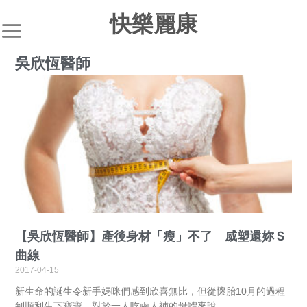
快樂麗康
吳欣恆醫師
【吳欣恆醫師】產後身材「瘦」不了 威塑還妳Ｓ
曲線
2017-04-15
新生命的誕生令新手媽咪們感到欣喜無比，但從懷胎10月的過程
到順利生下寶寶，對於一人吃兩人補的母體來說