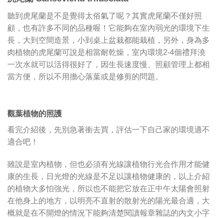
聽到虎尾蘭是不是覺得太俗氣了呢？其實虎尾蘭不僅好照
顧，也有許多不同的品種喔！它能夠在室內弱光的環境下生
長，大到空間造景，小到桌上盆栽都能栽植，另外，身為多
肉植物的虎尾蘭可說是相當耐乾燥，室內環境2-4個禮拜澆
一次水就可以活得很好了，因生長速度慢、照顧管理上都相
當方便，所以不用擔心落葉或是修剪的問題。
觀葉植物的照護
看完介紹後，先別急著衝去買，評估一下自己家的環境適不
適合吧！
雖說是室內植物，但也必須有光線讓植物行光合作用才能健
康的生長，日光燈的光線是不足以讓植物健康的，以上介紹
的植物大多怕強光，所以也不能把它放在正中午太陽會照射
在他身上的地方，以明亮不直射的散射光的陽光最合適，大
概就是在不開燈的情況下能夠清楚閱讀報章雜誌的內文小字