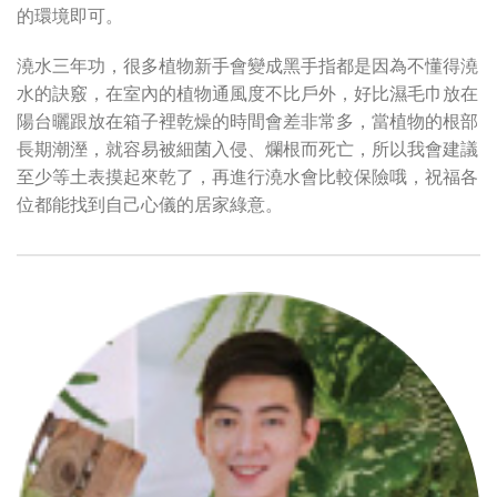
的環境即可。
澆水三年功，很多植物新手會變成黑手指都是因為不懂得澆
水的訣竅，在室內的植物通風度不比戶外，好比濕毛巾放在
陽台曬跟放在箱子裡乾燥的時間會差非常多，當植物的根部
長期潮溼，就容易被細菌入侵、爛根而死亡，所以我會建議
至少等土表摸起來乾了，再進行澆水會比較保險哦，祝福各
位都能找到自己心儀的居家綠意。