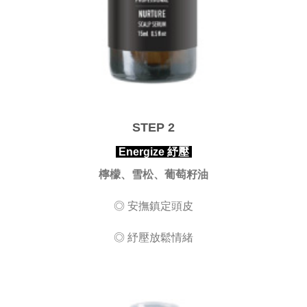
STEP 2
Energize 紓壓
檸檬、雪松、葡萄籽油
◎ 安撫鎮定頭皮
◎ 紓壓放鬆情緒