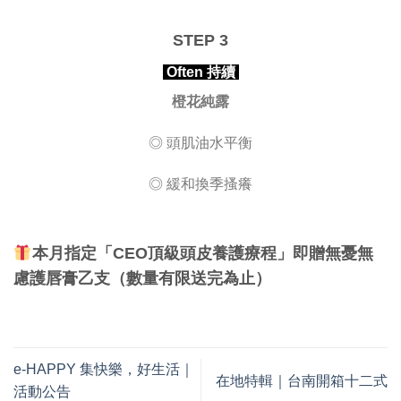
STEP 3
Often 持續
橙花純露
◎ 頭肌油水平衡
◎ 緩和換季搔癢
本月指定「CEO
頂級頭皮養護療程」即贈無憂無
慮護唇膏乙支（數量有限送完為止）
e-HAPPY 集快樂，好生活｜
在地特輯｜台南開箱十二式
活動公告