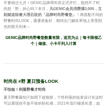
不要错过七月！GENIC品牌周年庆正式开打，抵挡不了时
尚想「野」的心吗？本月，
凡
GENIC
会员消费满3,000
，立
刻就送轻奢大理石纹的「品牌时尚野餐垫」
！再搭配不同的
野餐时尚LOOK，通通准备好，期待出门躺在草地上享受阳
光的那天到来～
GENIC品牌时尚野餐垫数量有限，送完为止｜每卡限领乙
个｜储值、小卡不列入计算
时尚在 #野 夏日预备LOOK
不怕短！利落野餐才时尚
夏天野餐最怕汗如雨下超狼狈，个性利落的短发设计在这时
可以展现你不急不徐的轻松感，2021年流行碰肩长度，如