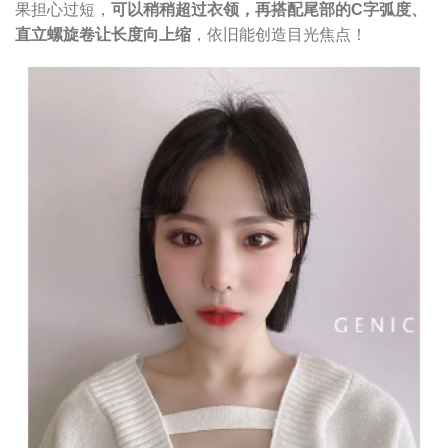
果担心过短，
可以稍稍超过衣领，再搭配尾部的
C
字弧度、
直立螺旋卷让长度向上缩
，依旧能创造目光焦点！