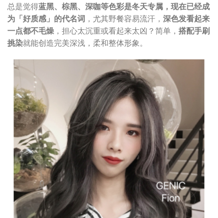
总是觉得
蓝黑、棕黑、深咖等色彩是冬天专属，现在已经成
为「好质感」的代名词
，尤其野餐容易流汗，
深色发看起来
一点都不毛燥
，担心太沉重或看起来太凶？简单，
搭配手刷
挑染
就能创造完美深浅，柔和整体形象。