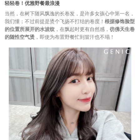
轻轻卷！优雅野餐最浪漫
当然，在树下随风飘逸的长卷发，是许多女孩心中第一名，
我们懂；不过前提是烫个飞扬不打结的卷度！
根据修饰脸型
的位置所展开的水波纹
，在飘起时更有自然感，
彷佛天生卷
的随性空气烫
，即使为布置野餐忙到冒汗也不塌！