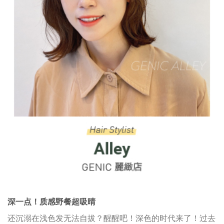
深一点！质感野餐超吸晴
还沉溺在浅色发无法自拔？醒醒吧！深色的时代来了！过去