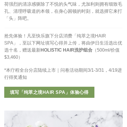
荷强烈的清凉感驱除了不悦的头气味，尤加利则拥有细致毛
孔、清理呼吸道的本领，在身心困顿的时刻，就选择它来打
「头」阵吧。
抢先体验！凡至快乐旗下分店消费「纯萃之境HAIR
SPA」，至以下网址填写心得并上传，将由伊日生活选出优
选十名，赠送最新
HOLISTIC HAIR
洗护组合
（500ml/价值
$3,460）
*本疗程全台分店陆续上市｜问卷活动期间3/1-3/31，4/19进
行得奖通知
填写「纯萃之境HAIR SPA」体验心得