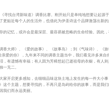
届的《寻找台湾新味道》调香比赛。刚开始只是单纯地想要让起源
了更贴近每个人的生活外，也借此为伊圣诗这个品牌激荡出新的
存的记忆，或许会是最深层、最容易被忽略的生命经验。因此，
香大师》、《爱的故事》、《故事岛》；到《气味诗》、《旅行香》
去年的《给亲爱的你》，九年来不同的调香主题当中，我们看见许多来
泪，有遗憾有幸福；有人因为芳樟想起已逝祖母的衣橱，有人则
独一无二。
大家开启更多感知，去细细品味这块土地上发生的每一件大小事
》这个主题，想要寻找的，不再只是岛屿给你的故事，而是我们
因我们而永远美丽。