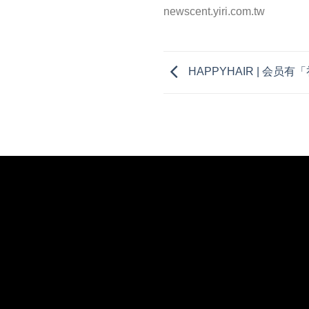
newscent.yiri.com.tw
HAPPYHAIR | 会员