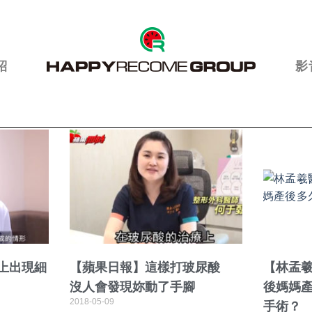
紹
影
臉上出現細
【蘋果日報】這樣打玻尿酸
【林孟
？
沒人會發現妳動了手腳
後媽媽
2018-05-09
手術？