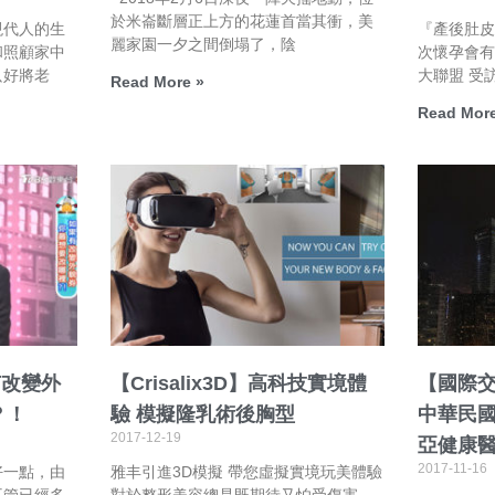
於米崙斷層正上方的花蓮首當其衝，美
現代人的生
『產後肚皮
麗家園一夕之間倒塌了，陰
和照顧家中
次懷孕會有
只好將老
大聯盟 受訪
Read More »
Read More
有改變外
【Crisalix3D】高科技實境體
【國際
？！
驗 模擬隆乳術後胸型
中華民
2017-12-19
亞健康
2017-11-16
好一點，由
雅丰引進3D模擬 帶您虛擬實境玩美體驗
不管已經多
對於整形美容總是既期待又怕受傷害