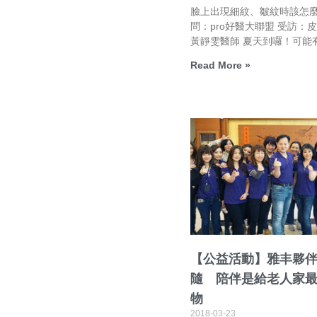
臉上出現細紋、皺紋時該怎麼
問：pro好醫大聯盟 受訪：
黃靜雯醫師 夏天到囉！可能
Read More »
【公益活動】雅丰夥
隨 陪伴是給老人家
物
2018-03-23