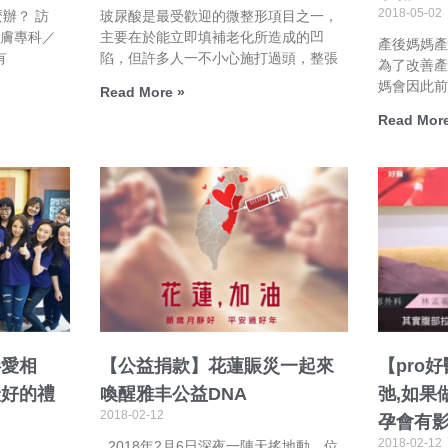
2018-05-02
辦？ 訪
玻尿酸是最受歡迎的微整形項目之一，
皮膚專科／
主要在於能立即填補老化所造成的凹
產後媽媽
有
陷，但許多人一不小心施打過頭，整張
為了改善
媽會因此
Read More »
Read More
伴愛相
【公益捐款】花蓮賑災一起來
【pro
最好的禮
喚醒雅丰公益DNA
弛,如果
2018-02-12
孕會有
2018-02-12
2018年2月6日深夜一陣天搖地動，位