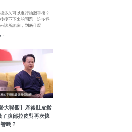
產後多久可以進行抽脂手術？
產後瘦不下來的問題，許多媽
前來診所諮詢，到底什麼
 »
好醫大聯盟】產後肚皮鬆
做了腹部拉皮對再次懷
影響嗎？