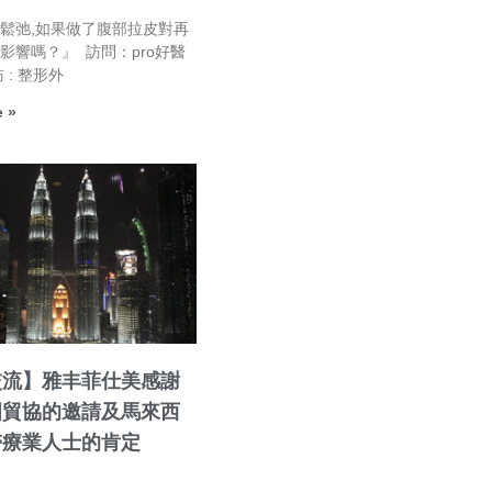
鬆弛,如果做了腹部拉皮對再
影響嗎？』 訪問：pro好醫
 : 整形外
 »
交流】雅丰菲仕美感謝
國貿協的邀請及馬來西
醫療業人士的肯定