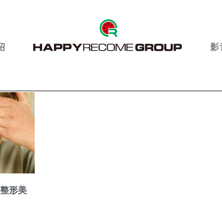
紹
影
發整形美
了