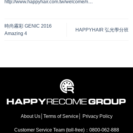
http://www.happyhair.com.tw/welcome/n…
時尚霧彩 GENIC 2016
HAPPYHAIR 弘光學分班
Amazing 4
About Us
│
Terms of Service
│
Privacy Policy
Customer Service Team (toll-free)：0800-062-888