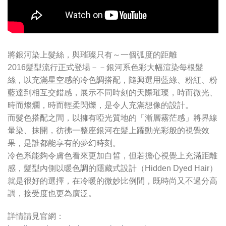
將銀河染上髮絲，與璀璨只有～一個弧度的距離
2016髮型流行正式登場－－銀河系色彩大幅渲染每根髮
絲，以充滿星空感的冷色調搭配，隨興選用藍綠、粉紅、粉
藍達到相互交錯感，展示不同時刻的天際璀璨，時而微光、
時而燦爛，時而輕柔閃爍，是令人充滿想像的設計。
而髮色搭配之間，以擁有啞光質地的「漸層霧茫感」將界線
暈染、抹開，彷彿一整座銀河在髮上躍動光彩般的視覺效
果，是誰都能享有的夢幻時刻。
冷色系能夠令膚色看來更加白皙，但若擔心視覺上充滿距離
感，髮型內側以暖色調的隱藏式設計（Hidden Dyed Hair）
就是很好的選擇，在冷暖的微妙比例間，既時尚又不過分高
調，接受度也更為廣泛。
詳情請見官網：