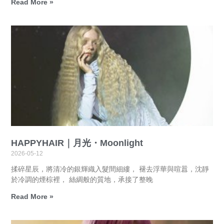
Read More »
HAPPYHAIR｜月光・Moonlight
2026-05-12
揉碎星辰，將清冷的銀輝織入髮間細縷， 褪去浮華與喧囂，沈靜
於冷調的煙棕裡， 絲綢般的質地，承接了整晚
Read More »