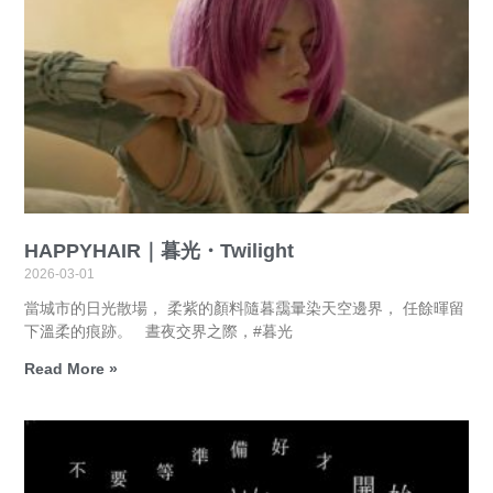
HAPPYHAIR｜暮光・Twilight
2026-03-01
當城市的日光散場， 柔紫的顏料隨暮靄暈染天空邊界， 任餘暉留
下溫柔的痕跡。 晝夜交界之際，#暮光
Read More »