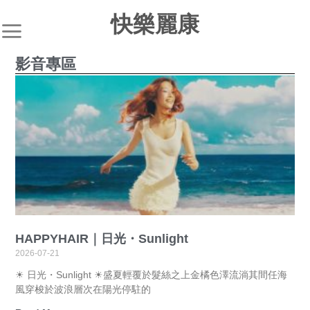
快樂麗康
影音專區
HAPPYHAIR｜日光・Sunlight
2026-07-21
☀︎ 日光・Sunlight ☀︎盛夏輕覆於髮絲之上金橘色澤流淌其間任海
風穿梭於波浪層次在陽光停駐的