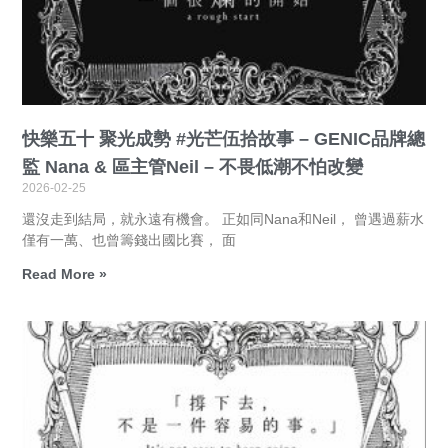
快樂五十 聚光成勢 #光芒伍拾故事 – GENIC品牌總
監 Nana & 區主管Neil – 不畏低潮不怕改變
2026-02-25
還沒走到結局，就永遠有機會。 正如同Nana和Neil， 曾遇過薪水
僅有一萬、也曾籌錢出國比賽， 面
Read More »