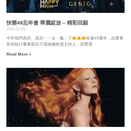
快樂49忘年會 華麗綻放 – 精彩回顧
2026-02-09
今年我們真的、真的⋯⋯太・瘋・了
恰逢49週年，由董事
長和執行董事親自下場擔綱典禮主持人，頒獎環
Read More »