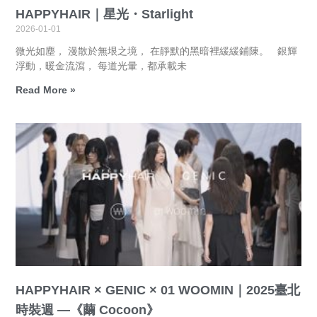
HAPPYHAIR｜星光・Starlight
2026-01-01
微光如塵， 漫散於無垠之境， 在靜默的黑暗裡緩緩鋪陳。 銀輝
浮動，暖金流瀉， 每道光暈，都承載未
Read More »
HAPPYHAIR × GENIC × 01 WOOMIN｜2025臺北
時裝週 —《繭 Cocoon》