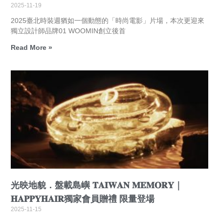
2025-11-19
2025臺北時裝週猶如一個動態的「時尚電影」片場，本次更迎來
獨立設計師品牌01 WOOMIN創立後首
Read More »
光映地貌．盤載島嶼 𝐓𝐀𝐈𝐖𝐀𝐍 𝐌𝐄𝐌𝐎𝐑𝐘｜
𝐇𝐀𝐏𝐏𝐘𝐇𝐀𝐈𝐑獨家會員贈禮 限量登場
2025-11-15