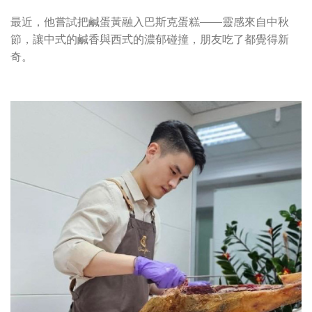
最近，他嘗試把鹹蛋黃融入巴斯克蛋糕——靈感來自中秋
節，讓中式的鹹香與西式的濃郁碰撞，朋友吃了都覺得新
奇。