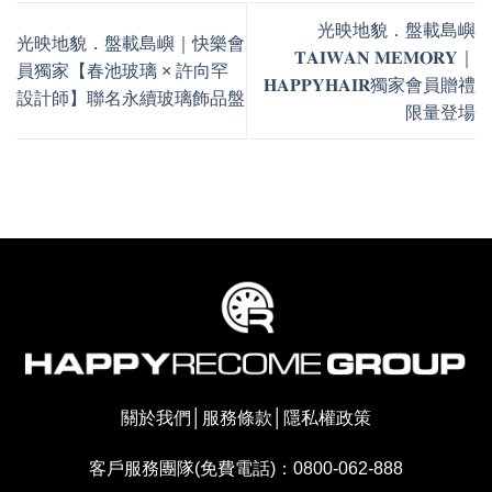
光映地貌．盤載島嶼
光映地貌．盤載島嶼｜快樂會
𝐓𝐀𝐈𝐖𝐀𝐍 𝐌𝐄𝐌𝐎𝐑𝐘｜
員獨家【春池玻璃 × 許向罕
𝐇𝐀𝐏𝐏𝐘𝐇𝐀𝐈𝐑獨家會員贈禮
設計師】聯名永續玻璃飾品盤
限量登場
關於我們
│
服務條款
│
隱私權政策
客戶服務團隊(免費電話)：0800-062-888