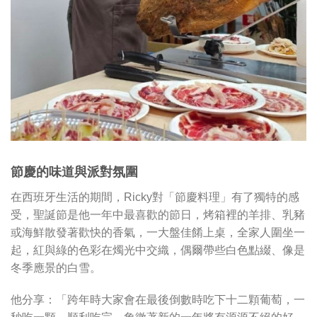
節慶的味道與派對氛圍
在西班牙生活的期間，Ricky對「節慶料理」有了獨特的感
受，聖誕節是他一年中最喜歡的節日，烤箱裡的羊排、乳豬
或海鮮散發著歡快的香氣，一大盤佳餚上桌，全家人圍坐一
起，紅與綠的色彩在燭光中交織，偶爾帶些白色點綴、像是
冬季應景的白雪。
他分享：「跨年時大家會在最後倒數時吃下十二顆葡萄，一