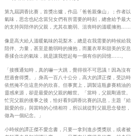
第九屆調香比賽，首獎出爐，作品「爸爸親像山」；作者以
氣味，思念也紀念當兒女們有所需要的時刻，總會給予最大
的支持與陪伴的父親，尤其在脆弱、沮喪時的溫暖擁抱……
像是高大給人溫暖氣味的花梨木，總是在我需要的時候給我
陪伴、力量，甚至是脆弱時的擁抱，而薰衣草和甜美的安息
香揉合出的氣味，就是讓我想起每一個有你的回憶……。
「接獲通知時，真的嚇一大跳，覺得很不可思議！因為沒有
想過會得獎。」身高一百八十公分，高大的譚正傑，受訪時
依然掩不住這意外的欣喜。但事實上，調製這瓶參賽精油的
靈感來源，卻是最愛的父親的離世。「當時，父親剛過世。
忙完父親的後事之後，恰好看到調香比賽的訊息，主題『給
親愛的你』與當時的心情相符，所以就從對父親思念發想，
做為一個紀念。」
小時候的譚正傑不愛念書，只要一拿到進步獎獎狀，或者被