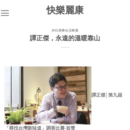
快樂麗康
伊日美學生活事業
譚正傑，永遠的溫暖靠山
譚正傑│第九屆
「尋找台灣新味道」調香比賽‧首獎