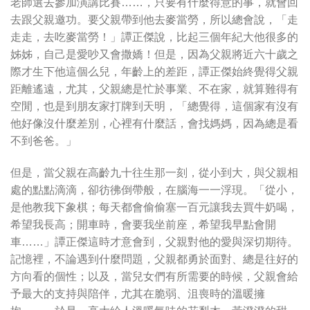
老師選去參加演講比賽……，只要有什麼得意的事，就會回
去跟父親邀功。要父親帶到他去麥當勞，所以總會說，「走
走走，去吃麥當勞！」譚正傑說，比起三個年紀大他很多的
姊姊，自己是愛吵又會撒嬌！但是，因為父親將近六十歲之
際才生下他這個么兒，年齡上的差距，譚正傑始終覺得父親
距離遙遠，尤其，父親總是忙於事業、不在家，就算難得有
空閒，也是到朋友家打牌到天明，「總覺得，這個家有沒有
他好像沒什麼差別，心裡有什麼話，會找媽媽，因為總是看
不到爸爸。」
但是，當父親在高齡九十往生那一刻，從小到大，與父親相
處的點點滴滴，卻彷彿倒帶般，在腦海一一浮現。「從小，
是他教我下象棋；每天都會偷偷塞一百元讓我去買牛奶喝，
希望我長高；開車時，會要我坐前座，希望我早點會開
車……」譚正傑這時才意會到，父親對他的愛與深切期待。
記憶裡，不論遇到什麼問題，父親都勇於面對、總是往好的
方向看的個性；以及，當兒女們有所需要的時候，父親會給
予最大的支持與陪伴，尤其在脆弱、沮喪時的溫暖擁