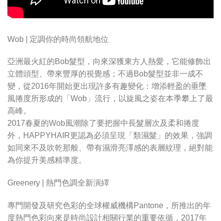
Wob | 定調你的時尚領航地位
亞洲最火紅的Bob髮型，向來深獲東方人熱愛，它能修飾出
立體頭型、帶來豐厚的視覺感；不過Bob髮型並非一成不
變，從2016年開始更出現許多有趣變化：增添輕盈的垂墜
風捲度所形成的「Wob」流行，以旋風之姿在本季攀上了最
高峰。
2017春夏的Wob風潮除了要把握中長髮層次及柔和捲度
外，HAPPYHAIR更認為必須呈現「類濕髮」的效果，強調
如同來不及吹乾那般、帶有濕滑亮澤感的表層紋理，絕對能
為你提升美感精準度。
Greenery | 熱門色調全新演繹
專門開發及研究色彩的全球權威機構Pantone，所推出的年
度熱門色彩向來是時尚設計相關行業的重要依循，2017年