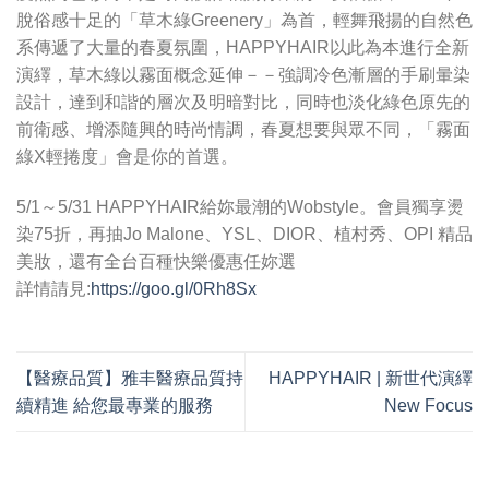
脫俗感十足的「草木綠Greenery」為首，輕舞飛揚的自然色
系傳遞了大量的春夏氛圍，HAPPYHAIR以此為本進行全新
演繹，草木綠以霧面概念延伸－－強調冷色漸層的手刷暈染
設計，達到和諧的層次及明暗對比，同時也淡化綠色原先的
前衛感、增添隨興的時尚情調，春夏想要與眾不同，「霧面
綠X輕捲度」會是你的首選。
5/1～5/31 HAPPYHAIR給妳最潮的Wobstyle。會員獨享燙
染75折，再抽Jo Malone、YSL、DIOR、植村秀、OPI 精品
美妝，還有全台百種快樂優惠任妳選
詳情請見:
https://goo.gl/0Rh8Sx
【醫療品質】雅丰醫療品質持
HAPPYHAIR | 新世代演繹
續精進 給您最專業的服務
New Focus