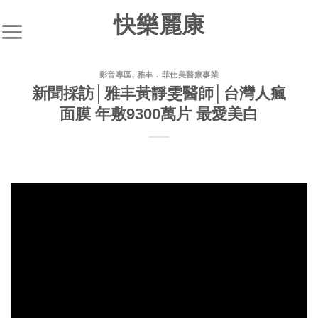
快樂麗康
影音專區
,
雅丰．菲仕美醫療事業
新聞採訪│雅丰黃靜雯醫師│台灣人瘋
面膜 年敷9300萬片 最愛美白