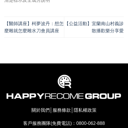
清楚標示及全成分說明
【醫師講座】柯夢波丹：想怎
【公益活動】宜蘭南山村義診
麼雕就怎麼雕水刀會員講座
散播歡樂分享愛
關於我們
│
服務條款
│
隱私權政策
客戶服務團隊(免費電話)：0800-062-888