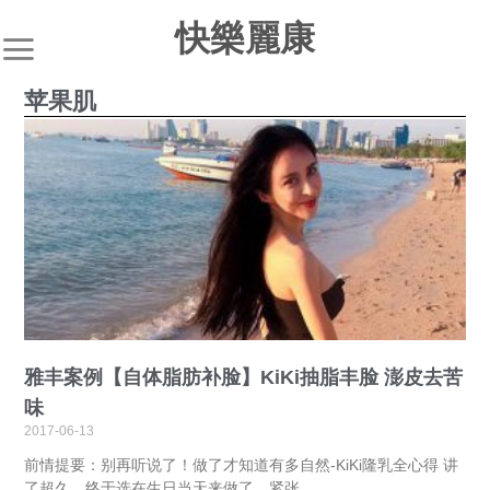
快樂麗康
苹果肌
雅丰案例【自体脂肪补脸】KiKi抽脂丰脸 澎皮去苦
味
2017-06-13
前情提要：别再听说了！做了才知道有多自然-KiKi隆乳全心得 讲
了超久，终于选在生日当天来做了，紧张