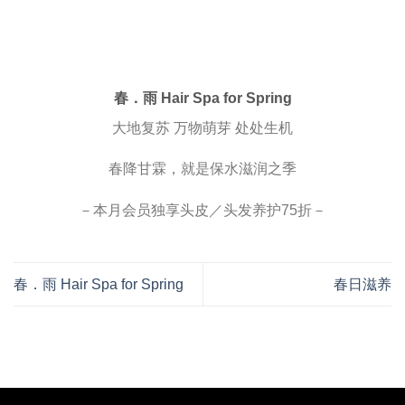
春．雨 Hair Spa for Spring
大地复苏 万物萌芽 处处生机
春降甘霖，就是保水滋润之季
－本月会员独享头皮／头发养护75折－
春．雨 Hair Spa for Spring
春日滋养