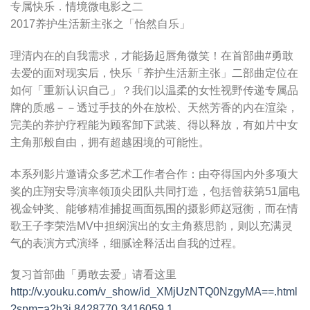
专属快乐．情境微电影之二
2017养护生活新主张之「怡然自乐」
理清内在的自我需求，才能扬起唇角微笑！在首部曲#勇敢
去爱的面对现实后，快乐「养护生活新主张」二部曲定位在
如何「重新认识自己」？我们以温柔的女性视野传递专属品
牌的质感－－透过手技的外在放松、天然芳香的内在渲染，
完美的养护疗程能为顾客卸下武装、得以释放，有如片中女
主角那般自由，拥有超越困境的可能性。
本系列影片邀请众多艺术工作者合作：由夺得国内外多项大
奖的庄翔安导演率领顶尖团队共同打造，包括曾获第51届电
视金钟奖、能够精准捕捉画面氛围的摄影师赵冠衡，而在情
歌王子李荣浩MV中担纲演出的女主角蔡思韵，则以充满灵
气的表演方式演绎，细腻诠释活出自我的过程。
复习首部曲「勇敢去爱」请看这里
http://v.youku.com/v_show/id_XMjUzNTQ0NzgyMA==.html
?spm=a2h3j.8428770.3416059.1