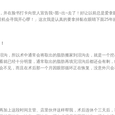
，并在脸书打卡向世人宣告我~豁~出~去了！好让以前总是爱拿
没机会寻我开心啰！」这次我是认真的要拿掉黏在眼睛下面25年
用！
泪沟，所以术中通常会将取出的脂肪搬家到泪沟去，就是一个挖
看就已经十分明显，通常取出的脂肪再填完泪沟后都还会有剩，
会不见，而且在术后那一个月因眼部循环正在恢复，没意外只会
再加上这段时间主管、店里伙伴这样帮我，术后连休个三天后，