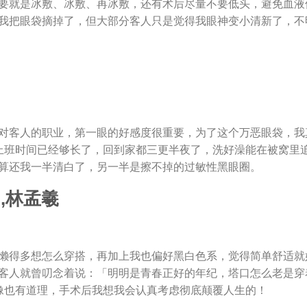
要就是冰敷、冰敷、再冰敷，还有术后尽量不要低头，避免血液
我把眼袋摘掉了，但大部分客人只是觉得我眼神变小清新了，不
对客人的职业，第一眼的好感度很重要，为了这个万恶眼袋，我
上班时间已经够长了，回到家都三更半夜了，洗好澡能在被窝里
算还我一半清白了，另一半是擦不掉的过敏性黑眼圈。
懒得多想怎么穿搭，再加上我也偏好黑白色系，觉得简单舒适就
客人就曾叨念着说：「明明是青春正好的年纪，塔口怎么老是穿
像也有道理，手术后我想我会认真考虑彻底颠覆人生的！