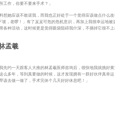
所工作，你要不要来手术？」
料想她应该不敢诓我，而我也正好处于一个觉得应该做点什么改
走下坡，老啰！」有了岌岌可危的危机意识，再加上我很幸运地被
出席各种活动，这时候更是觉得眼袋阻碍我什深，不摘掉它很不
我先约一天跟客人大推的林孟羲医师咨询后，很快地我就挑好黄
这么多年，等到真要做的时候，这才发现拥有一群好伙伴真幸运
早该去做一做了，手术完休个几天好好休息吧！」