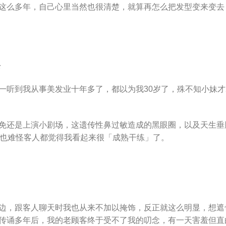
这么多年，自己心里当然也很清楚，就算再怎么把发型变来变去
老
一听到我从事美发业十年多了，都以为我30岁了，殊不知小妹才
免还是上演小剧场，这遗传性鼻过敏造成的黑眼圈，以及天生垂
~也难怪客人都觉得我看起来很「成熟干练」了。
边，跟客人聊天时我也从来不加以掩饰，反正就这么明显，想遮
传诵多年后，我的老顾客终于受不了我的叨念，有一天害羞但直