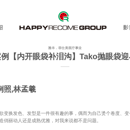
绍
影
雅丰．菲仕美医疗事业
例【内开眼袋补泪沟】Tako抛眼袋
欲变换发色、发型是一件很有趣的事，偶而为自己烫个卷度、变
造俏丽动人还是成熟优雅，对我来说都不是问题。