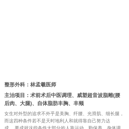
整形外科：林孟羲医师
主治项目：术前术后中医调理、威塑超音波脂雕(腰
后肉、大腿)、自体脂肪丰胸、丰颊
女生对外型的追求不外乎是美胸、纤腰、光滑肌、细长腿，
而这四种条件若不是天时地利人和就得靠自己努力达
成， 要成就这些条件大部分的人靠运动、勤保养、身体调