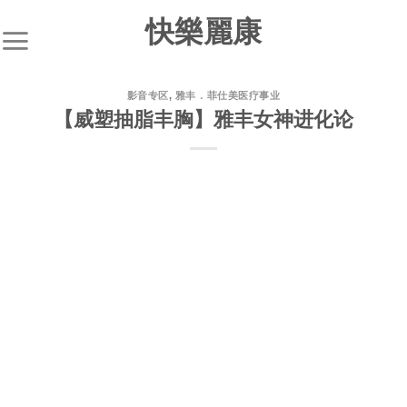
快樂麗康
影音专区
,
雅丰．菲仕美医疗事业
【威塑抽脂丰胸】雅丰女神进化论