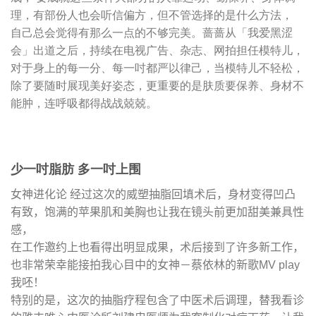
理，有部份人也会听信偏方，但不管选择的是什么方法，
自己总会觉得有那么一点的不够完美。蔷蔷从「我爱黑涩
会」出道之后，持续在电视广告、杂志、网拍担任模特儿，
对于身上的每一分、每一吋都严以律己，当模特儿不轻松，
除了要随时展现美好姿态，更重要的是肤质要保养、身材不
能肿，连呼吸都得战战兢兢。
少一吋脂肪 多一吋上围
女神进化论 经过这次的威塑抽脂回填术后，身材变得凹凸
有致，饱满的苹果肌和美胸也让我在镜头前更加甜美兼具性
感，
在工作邀约上也看得出明显成果，术后接到了许多新工作，
也非常荣幸能接拍我心目中的女神－蔡依林的新歌MV play
我呸！
特别的是，这次的抽脂疗程包含了中医术后调理，
替我看诊