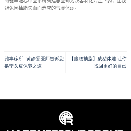
的雅丰唯心中医诊所刘建忠医师为我客制化对症下药，让我
避免因抽脂失血而造成的气虚体弱。
雅丰诊所─黄静雯医师告诉您
【腹腰抽脂】威塑体雕 让你
换季头皮保养之道
找回更好的自己