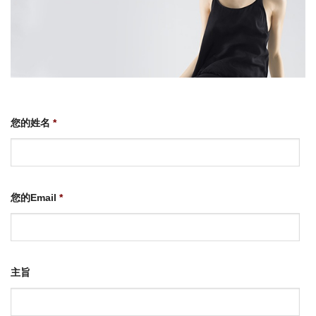
您的姓名
*
您的Email
*
主旨