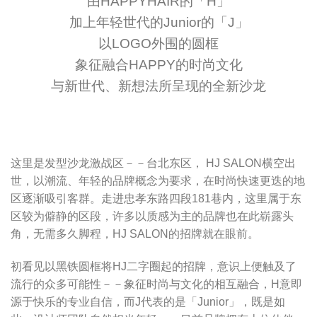
由HAPPYHAIR的「H」
加上年轻世代的Junior的「J」
以LOGO外围的圆框
象征融合HAPPY的时尚文化
与新世代、新想法所呈现的全新沙龙
这里是发型沙龙激战区－－台北东区， HJ SALON横空出
世，以潮流、年轻的品牌概念为要求，在时尚快速更迭的地
区逐渐吸引客群。走进忠孝东路四段181巷内，这里属于东
区较为僻静的区段，许多以质感为主的品牌也在此崭露头
角，无需多久脚程，HJ SALON的招牌就在眼前。
初看见以黑铁圆框将HJ二字圈起的招牌，意识上便触及了
流行的众多可能性－－象征时尚与文化的相互融合，H意即
源于快乐的专业自信，而J代表的是「Junior」，既是如