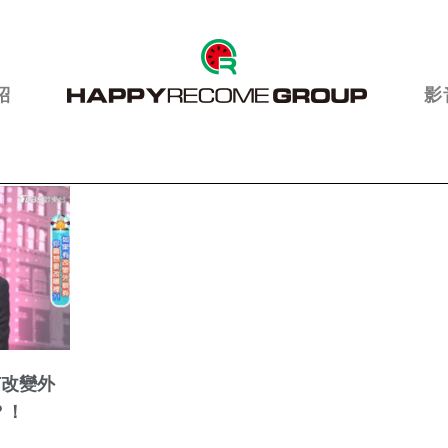
紹
影
有改變外
？！