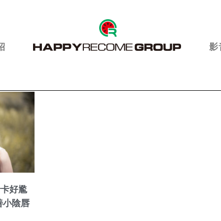
紹
影
卡卡好尷
善小陰唇