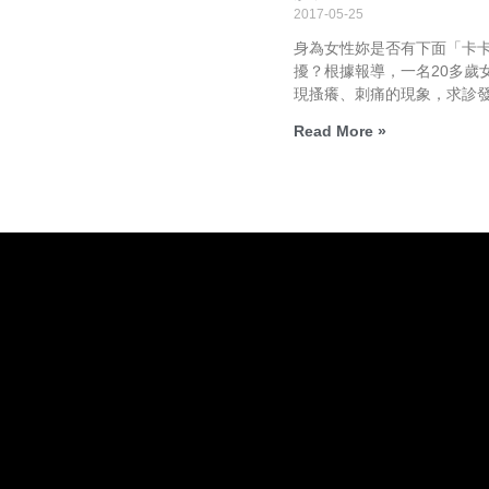
2017-05-25
身為女性妳是否有下面「卡
擾？根據報導，一名20多歲
現搔癢、刺痛的現象，求診
Read More »