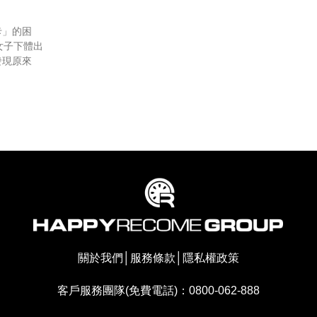
卡」的困
女子下體出
發現原來
關於我們
│
服務條款
│
隱私權政策
客戶服務團隊(免費電話)：0800-062-888