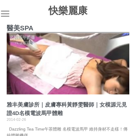
快樂麗康
醫美SPA
雅丰美膚診所｜皮膚專科黃靜雯醫師｜女模源元見
證4D名模電波馬甲體雕
2014-02-26
Dazzling Tea Time午茶體雕 名模電波馬甲 維持身材不走樣！傳
統體雕機僅