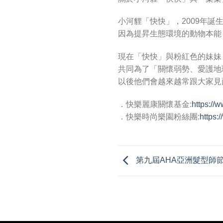
小河貍「快快」，2009年
因為提昇生態環境的動物本能
現在「快快」與粉紅色的妹妹
共同為了「關懷弱勢、愛護地
以後他們會越來越常跟大家見
．快樂麗康關懷基金:
https://
．快樂時尚樂園粉絲團:
https
第九屆AHA亞洲髮型師