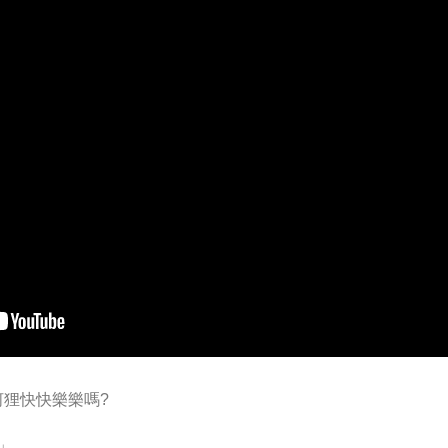
小河狸快快樂樂嗎?
」