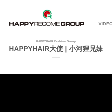
VIDE
HAPPYHAIR Fashion Group
HAPPYHAIR大使 | 小河狸兄妹