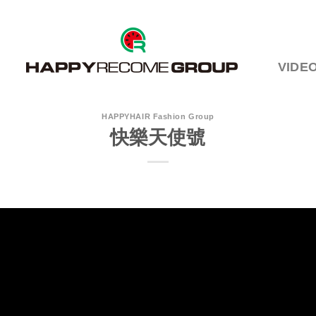
VIDE
HAPPYHAIR Fashion Group
快樂天使號