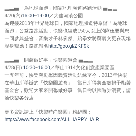
▂▃▅「為地球而跑」國家地理頻道路跑活動 ▅▃▂
4/20(六)
16:00
~
19:00
／大佳河濱公園
為迎接2013年世界地球日，國家地理頻道特舉辦「為地球
而跑」公益路跑活動，快樂也組成150人以上的隊伍要與您
一同參與盛會，音樂才子林俊傑、跆拳女將蘇麗文更在現場
親身嚮應！路跑報名
http://goo.gl/ZKF9k
▂▃▅「開馨做好事」快樂園遊會 ▅▃▂
4/28(日)
10:30
~
16:00
／華山1914文化創意產業園區
十五年前，快樂與勵馨因義賣活動結緣至今，2013年快樂
在華山所舉辦的「快樂園遊會」，當日所得將全數捐予勵馨
基金會，歡迎大家來開馨做好事，當日需以園遊券消費，請
洽快樂各分店
更多資訊請上「快樂時尚樂園」粉絲團：
https://www.facebook.com/ALLHAPPYHAIR