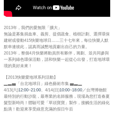
2013年，我們的愛無限「擴大」
無論是募集捐血車、義剪、提倡蔬食、植樹計劃、選擇環保
建材或發動415快樂地球日……三十七年來，每位快樂人默
默串連彼此，認真而誠懇地貢獻出自己的力量。
2013年，整個4月快樂將動員所有夥伴，籌劃、並共同參與
一系列綠色環保活動，請和快樂一起從心出發，打造地球環
境的美好未來！
【2013快樂愛地球系列活動】
▂▃▅「台北地球日」綠色藝術市集 ▅▃▂
4/13(六)
12:00
~
21:00
、4/14(日)
10:00
~
18:00
／台灣博物館
最特別的行動沙龍，最專業的名師服務，現場為您打造春夏
髮型新時尚！體驗可愛「草頭寶寶」製作，接觸生活的綠化
點滴！歡迎來享受綠意充滿的假日午后