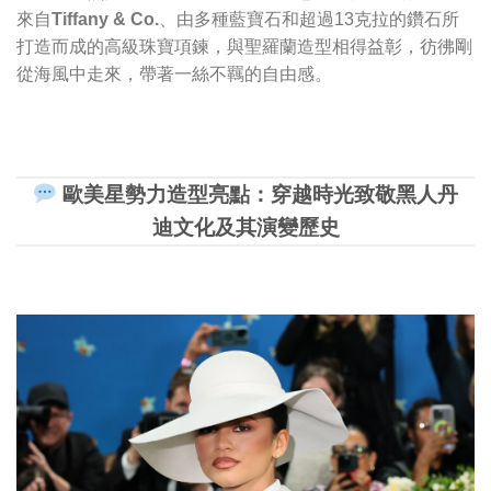
來自
Tiffany & Co.
、由多種藍寶石和超過13克拉的鑽石所
打造而成的高級珠寶項鍊，與聖羅蘭造型相得益彰，彷彿剛
從海風中走來，帶著一絲不羈的自由感。
歐美星勢力造型亮點：穿越時光致敬黑人丹
迪文化及其演變歷史