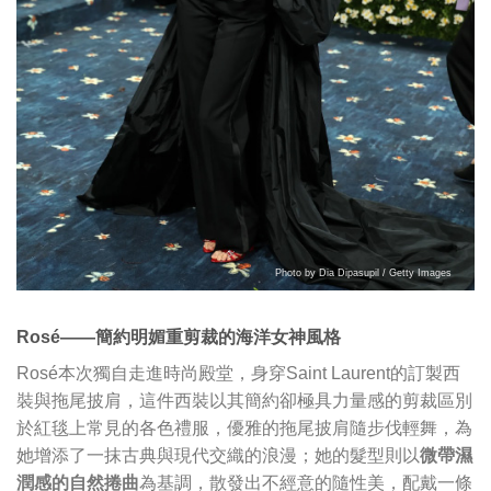
Photo by Dia Dipasupil / Getty Images
Rosé——簡約明媚重剪裁的海洋女神風格
Rosé本次獨自走進時尚殿堂，身穿Saint Laurent的訂製西
裝與拖尾披肩，這件西裝以其簡約卻極具力量感的剪裁區別
於紅毯上常見的各色禮服，優雅的拖尾披肩隨步伐輕舞，為
她增添了一抹古典與現代交織的浪漫；她的髮型則以
微帶濕
潤感的自然捲曲
為基調，散發出不經意的隨性美，配戴一條