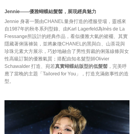
Jennie——優雅蝴蝶結髮髻，展現經典魅力
Jennie 身著一襲由CHANEL量身打造的禮服登場，靈感來
自1987年的秋冬系列型錄、由Karl Lagerfeld為Inès de La
Fressange所設計的經典作品，看似優雅大氣的裙襬、其實
隱藏著俐落褲裝，並將象徵CHANEL的黑與白、山茶花與
珍珠元素大方展示，巧妙地融合了男性剪裁的俐落線條與女
性高級訂製的優雅氣質；搭配由知名髮型師Olivier
Schawalder 打造、宛若
真實蝴蝶結版型的低髮髻
，完美呼
應了當晚的主題「Tailored for You」，打造充滿敘事性的造
型。