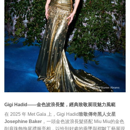
Photo by Hunter Abrams
Gigi Hadid——金色波浪長髮，經典致敬展現魅力風範
在 2025 年 Met Gala 上，Gigi Hadid
致敬傳奇黑人女星
Josephine Baker
，一頭金色波浪長髮搭配 Miu Miu的金色
削肩珠飾拖尾禮服亮相，以恰到好處的垂墜與褶皺工藝展現