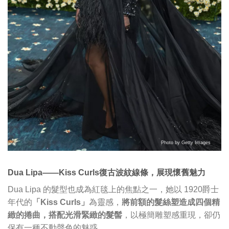
Photo by Getty Images
Dua Lipa——Kiss Curls復古波紋線條，展現懷舊魅力
Dua Lipa 的髮型也成為紅毯上的焦點之一，她以 1920爵士
年代的
「Kiss Curls」
為靈感，
將前額的髮絲塑造成四個精
緻的捲曲，搭配光滑緊緻的髮髻
，以極簡雕塑感重現，卻仍
保有一種不動聲色的魅惑。