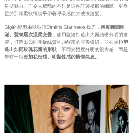
身型魅力，而令人驚豔的不只是這件訂製禮服的細膩，更得
益於那頭柔軟得幾乎帶著呼吸感的大波浪捲髮。
Gigi的髮型由髮型師Dimitris Giannetos 操刀，
捲度圓潤飽
滿、髮絲層次溫柔交疊
，使用髮捲打造出大而結構分明的捲
髮，打造出如同剛從絲質枕頭醒來的完美弧線，並在頭頂
塑
造出如同玫瑰花瓣的形狀
，不同於捲度分明的復古感，而是
帶有一種
更加私密感、明豔性感的慵懶氣息。