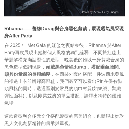
Photo by Aeon / Getty Images
Rihanna——蕾絲Durag與合身黑色剪裁，展現霸氣風采現
身After Party
在 2025 年 Met Gala 的紅毯之夜結束後，Rihanna 於After
Party再次展現出她對個人風格的獨到詮釋，不同於紅毯上
華麗解構充滿話題性的造型，晚宴後的她以一身剪裁合身的
黑色造型低調現身，
頭戴黑色蕾絲durag，搭配垂至腰間、
頗具份量感的長辮編髮
，在西裝外套內搭配一件波西米亞風
的褶邊上衣並腳踩高跟鞋，我們甚至可以看出Riri在保有街
頭風格的同時，透過區別於常見的頭巾材質(如絲絨、聚纖
彈性面料)，以及剛柔並濟的單品搭配，詮釋出獨特的優雅
氣場。
這款造型融合多元文化搭配髮型的完美組合，也體現出她對
黑人文化創新精神的傳承與重視。