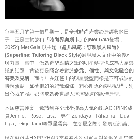
每年五月的第一個星期一，是全球時尚產業締造經典的日
子，正是由於號稱
「時尚界奧斯卡」
的
Met Gala
登場，
2025年Met Gala 以主題
《超凡風範：訂製黑人風尚》
(Superfine: Tailoring Black Style)
展現黑人文化中的優雅
與力量，當中，做為造型點睛之筆的明星髮型也成為大家熱
議的話題，背後更是隱含著對於
多元、個性、與文化融合的
審美及見解
，而今年在紅毯上的明星髮型同樣是不可或缺的
時尚焦點，如夢似幻的鬆散線條、精心雕琢的髮型結構，別
出心裁的設計都將成為後世讓人津津樂道的絕佳造型。
本屆慈善晚宴，邀請到在全球坐擁高人氣的BLACKPINK成
員Jennie、Rosé、Lisa，更有 Zendaya、Rihanna、Dua
Lipa、Gigi Hadid等眾星雲集，在春夏之際引發廣泛討論。
現在就跟著HAPPYHAIR來看看本次引起高討論度的明星髮