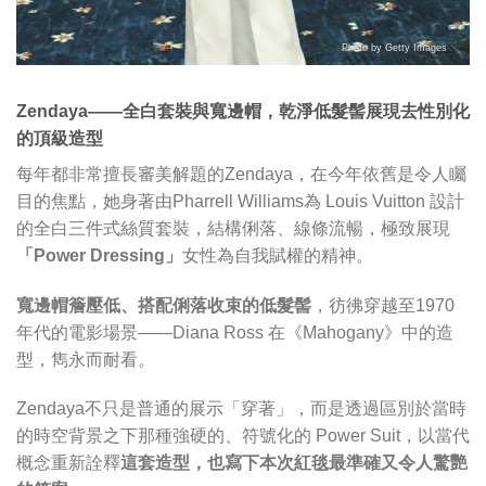
Photo by Getty Images
Zendaya——全白套裝與寬邊帽，乾淨低髮髻展現去性別化
的頂級造型
每年都非常擅長審美解題的Zendaya，在今年依舊是令人矚
目的焦點，她身著由Pharrell Williams為 Louis Vuitton 設計
的全白三件式絲質套裝，結構俐落、線條流暢，極致展現
「Power Dressing」
女性為自我賦權的精神。
寬邊帽簷壓低、搭配俐落收束的低髮髻
，彷彿穿越至1970
年代的電影場景——Diana Ross 在《Mahogany》中的造
型，雋永而耐看。
Zendaya不只是普通的展示「穿著」，而是透過區別於當時
的時空背景之下那種強硬的、符號化的 Power Suit，以當代
概念重新詮釋
這套造型，也寫下本次紅毯最準確又令人驚艷