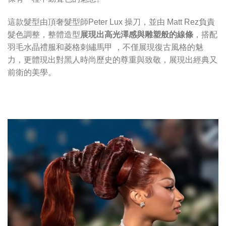
這款髮型由頂奢髮型師Peter Lux 操刀，並由 Matt Rez負責
髮色調整，整體造型
展現出高光澤感與雕塑般的線條
，搭配
羽毛水晶禮服和菱格刺繡馬甲 ，不僅展現復古風格的魅
力，更體現出對黑人時尚歷史的尊重與致敬，展現出經典又
前衛的美學。