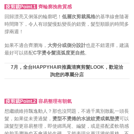
疫剪裁Point.1
齊輪廓挽救質感
回歸漂亮又俐落的輪廓吧！
低層次剪裁風格
的基準線會隨著
時間降下，令人有頭髮慢點變長的錯覺，髮型順眼的時間多
撐兩週！
如果不適合齊瀏海，
大旁分或側分設計
也是不錯選擇，建議
最好可以搭配
C
字燙令髮流弧度更自然
。
7月，全台HAPPYHAIR推薦清爽剪髮LOOK，歡迎洽
詢您的專屬分店
疫剪裁Point.2
容易整理有朝氣
想繼續維持飄逸動人？那也沒問題，不過千萬別散亂一頭長
髮，如果從未燙過髮，
燙型不燙捲的水波紋燙或氣墊燙
可以
讓髮型更容易整理，即使綁馬尾、編髮，或是搭配柔軟萌感
的胎毛瀏海也不會過於生硬，又能表現出更活潑的風格，不