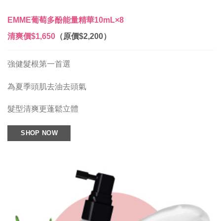
EMME葡萄多酚能量精華10mL×8
清爽價
$1,650
（原價$2,200）
強健髮根第一首選
為夏季頭肌去油去頭氣
髮型清爽更蓬鬆立體
SHOP NOW