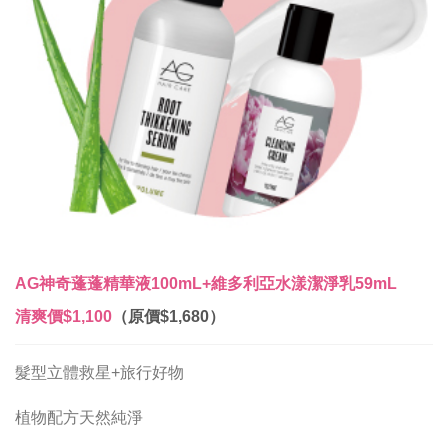
AG神奇蓬蓬精華液100mL+維多利亞水漾潔淨乳59mL
清爽價
$1,100
（原價$1,680）
髮型立體救星+旅行好物
植物配方天然純淨