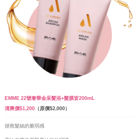
EMME 22號奢華金采髮浴+髮膜皆200mL
清爽價
$1,200
（原價$2,000）
拯救髮絲的脆弱感