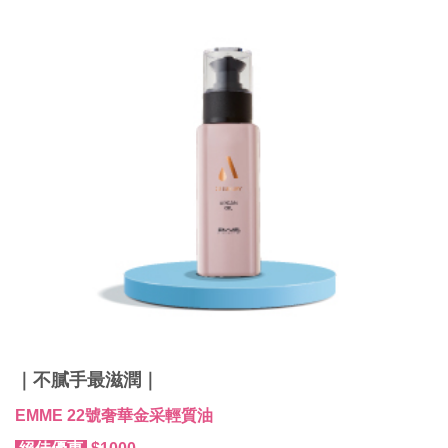
｜不膩手最滋潤｜
EMME 22號奢華金采輕質油