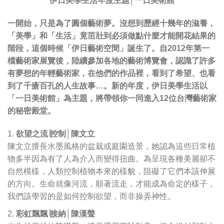
伊日美學生活年度主題│一日美術館
一開始，只是為了圓個藝術夢。沒想到歷經十幾年的滋養，
「美學」和「生活」竟茁壯到必須做點什麼才能開花結果的
階段，這個時候「伊日藝術空間」誕生了。自2012年第一
檔藝術家展覽後，陸續參加各地的藝術博覽會，認識了許多
有夢想的年輕藝術家，在他們的作品裡，看到了希望、也看
到了千瘡百孔的人生故事…。新的年度，伊日美學生活以
「一日美術館」為主題，將帶領你一同進入12位台灣藝術家
的秘密殿堂。
欲望之流∣控制│陳文立
陳文立擅長水墨風格的盆栽或庭園造景，她認為這些日常植
物多半因為有了人為介入而變得扭曲。為呈現各種美麗卻不
自然模樣，人類控制植物本來的樣貌，阻礙了它們本該伸展
的方向。生命就像河流，順著流走，才能成為命定的樣子，
我們該學習的是如何控制欲望，而非操弄神性。
彩虹飄飄∣接納│陳漢聲