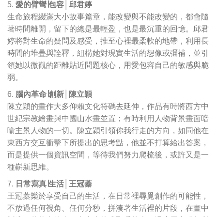
愛的臂彎∣包容│邱君婷
生命旅程綴滿大小故事篇章，能改變與不能改變的，都會隨
著時間離開，留下的總是最輕盈，也是最沉重的回憶。邱君
婷將對生命的疑問及感受，推至心裡最柔軟的地帶，利用長
時間的堆疊與詮釋，組構她對現實生活的想像或彌補，並引
領她以微觀的距離貼近問題核心，用愛包容自己的敏感與脆
弱。
腦內革命∣創新│陳立穎
陳立穎的畫作大多仰賴文化符碼去延伸，作品有時將西方中
世紀宗教繪畫與中國山水畫並置；有時利用人物背景畫面暗
喻主景人物的一切。陳立穎引領你我行走的方向，如同他在
東西方交互衝擊下所提出的思考點，他並不打算給出答案，
而是提供一個資訊空間，等待我們努力爬梳後，或許又是一
種嶄新思維。
日常寫真∣生活│王冠蓁
王冠蓁樂於享受自己的生活，在日常裡尋覓創作的可能性，
不放過任何視角、任何分秒，拼湊著生活裡的片段，在畫中