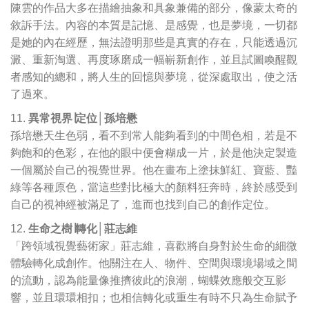
陳雲的作品大多在描繪抽象和具象兼備的部分，像蒙太奇的
敘訴手法。內容的本質是記憶、是感覺，也是夢境，一切都
是她的內在經歷，無法證明那些是真實的存在，只能透過沉
澱、重新淘選、再度琢磨成一幅嶄新創作，並且試圖喚醒觀
者感知的總和，將人生的回憶與夢境，從深處取出，使之活
了過來。
異常視界∣定位│孫培懋
孫培懋天生色弱，看不到常人能夠看到的中間色相，若是不
夠飽和的色彩，在他的眼中便會糊成一片，於是他決定製造
一個屬於自己的視覺世界。他在畫布上塗抹鮮紅、寶藍、豔
綠等各種原色，當這些對比極大的顏料狂奔時，終於感受到
自己的視神經被滿足了，進而也找到自己的創作定位。
生命之樹∣轉化│莊志維
「跨領域視覺藝術家」莊志維，喜歡將自身對於生命的細微
體驗轉化成創作。他關注在人、物件、空間與環境場域之間
的流動，認為能量像推擠彼此的浪潮，蝴蝶效應般交互影
響，並且環環相扣；也相信轉化或重生有時不只為生命賦予