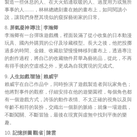
製造一些休息的人、在大火焰邊取暖的人、過度用力或無所
事事的人……，林林總總刻畫在她的畫布上，如同閱讀小
說，讓我們身歷其境似的窺探藝術家的日常。
屏氣凝神∣專注│李瀚卿
李瀚卿有一台彈珠遊戲機，裡面裝滿了從小收集的日本動漫
玩具、國內外購買的公仔及珍藏模型。長大之後，他把投擲
過多的時間、金錢、收藏欲望慢慢轉移到畫布上，透過專注
的創作過程，將自己的收藏物件昇華為藝術品，從此，不再
有得手後的空虛感之外，更成為自我實現的完成式。
人生如戲∣冒險│賴威宇
賴威宇在自己作品中，同時扮演了遊戲製造者與玩家角色；
他將對事件的觀察，仔細安排在他的遊樂園裡，每個角色都
有一個遊戲方式，誇張的動作表情、不太正確的視角以及與
年齡不相符的裝扮，交織出一個新的脈絡；就像一場遊戲，
不斷闖關、不斷冒險，最後在現實與虛無中找到平衡的樂
趣。
記憶拼圖∣觀省│陳雲