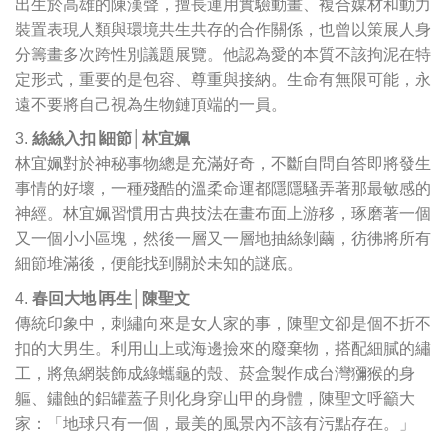
出生於高雄的陳漢聲，擅長運用實驗動畫、複合媒材和動力
裝置表現人類與環境共生共存的合作關係，也曾以策展人身
分籌畫多次跨性別議題展覽。他認為愛的本質不該拘泥在特
定形式，重要的是包容、尊重與接納。生命有無限可能，永
遠不要將自己視為生物鏈頂端的一員。
絲絲入扣∣細節│林宜姵
林宜姵對於神秘事物總是充滿好奇，不斷自問自答即將發生
事情的好壞，一種殘酷的溫柔命運都隱隱騷弄著那最敏感的
神經。林宜姵習慣用古典技法在畫布面上游移，琢磨著一個
又一個小小區塊，然後一層又一層地抽絲剝繭，彷彿將所有
細節堆滿後，便能找到關於未知的謎底。
春回大地∣再生│陳聖文
傳統印象中，刺繡向來是女人家的事，陳聖文卻是個不折不
扣的大男生。利用山上或海邊撿來的廢棄物，搭配細膩的繡
工，將魚網裝飾成綠蠵龜的殼、菸盒製作成台灣獼猴的身
軀、鏽蝕的鋁罐蓋子則化身穿山甲的身體，陳聖文呼籲大
家：「地球只有一個，最美的風景內不該有污點存在。」