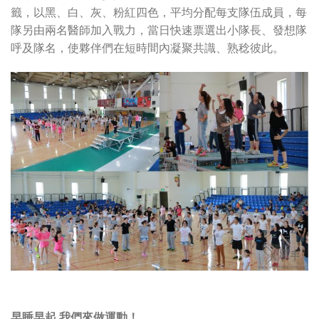
籤，以黑、白、灰、粉紅四色，平均分配每支隊伍成員，每
隊另由兩名醫師加入戰力，當日快速票選出小隊長、發想隊
呼及隊名，使夥伴們在短時間內凝聚共識、熟稔彼此。
早睡早起 我們來做運動！