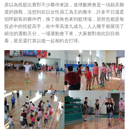
原以為投籃比賽對不少夥伴來說，進球數將會是一項頗具難
度的挑戰，沒想到在以女性員工為主的雅丰，許多平日溫柔
招呼顧客的夥伴們，換了個角色來到籃球場，居然也都是每
投必中的投籃高手，命中率高達九成九，人人幾乎都展現了
絕佳的運動天分，一場運動會下來，大家都對彼此刮目相
看，甚至還打算以後一起相約去打球。