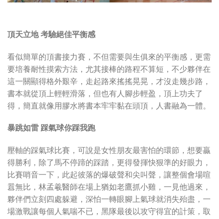
頂天立地 考驗絕佳平衡感
看似簡單的頂書接力賽，不但需要與生俱來的平衡感，更需
要培養耐性摸索方法，尤其接棒的路程不算短，不少夥伴在
這一關顯得格外艱辛，走起路來搖搖晃晃，才沒走幾步路，
書本就從頂上輕輕滑落，但也有人腳步輕盈，頂上功夫了
得，簡直就像用膠水將書本牢牢黏在頭頂，人書融為一體。
暴跳如雷 踩氣球你踩我跑
壓軸的踩氣球比賽，可說是女性朋友最害怕的環節，想要贏
得勝利，除了馬不停蹄的踩踏，更得發揮快狠準的好眼力，
比賽哨音一下，此起彼落的爆破聲和尖叫聲，讓整個會場喧
囂無比，林孟羲醫師在場上猶如老鷹抓小雞，一見他過來，
夥伴們立刻四處躲避，深怕一轉眼腳上氣球就消失殆盡，一
場激戰讓每個人氣喘不已，黑隊最後以攻守得宜的計策，取