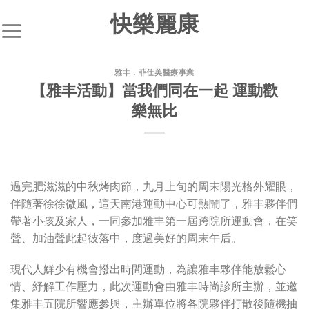
快樂麗康
雅丰．菲仕美醫療事業
【雅丰活動】當我們同在一起 運動歡
樂無比
過完肥滋滋的中秋烤肉節，九月上旬的周末陽光格外耀眼，
伴隨著徐徐微風，這天南港運動中心可熱鬧了，雅丰夥伴們
帶著小孩及家人，一同參加雅丰第一屆跨院所運動會，在笑
聲、加油聲此起彼落中，度過美好的周末午后。
現代人鮮少有機會撥出時間運動，為讓雅丰夥伴能放鬆心
情、紓解工作壓力，此次運動會由雅丰時尚診所主辦，並邀
集雅丰五院所響應參與，主辦單位將各院夥伴打散後隨機抽