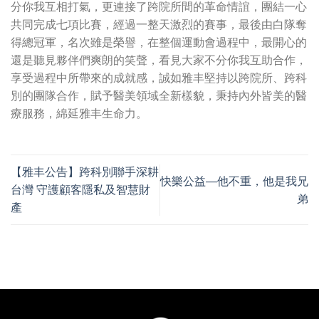
分你我互相打氣，更連接了跨院所間的革命情誼，團結一心
共同完成七項比賽，經過一整天激烈的賽事，最後由白隊奪
得總冠軍，名次雖是榮譽，在整個運動會過程中，最開心的
還是聽見夥伴們爽朗的笑聲，看見大家不分你我互助合作，
享受過程中所帶來的成就感，誠如雅丰堅持以跨院所、跨科
別的團隊合作，賦予醫美領域全新樣貌，秉持內外皆美的醫
療服務，綿延雅丰生命力。
【雅丰公告】跨科別聯手深耕
快樂公益—他不重，他是我兄
台灣 守護顧客隱私及智慧財
弟
產