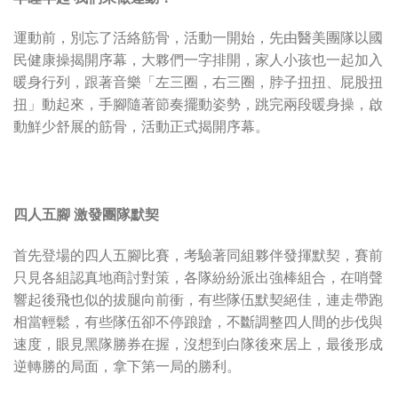
運動前，別忘了活絡筋骨，活動一開始，先由醫美團隊以國
民健康操揭開序幕，大夥們一字排開，家人小孩也一起加入
暖身行列，跟著音樂「左三圈，右三圈，脖子扭扭、屁股扭
扭」動起來，手腳隨著節奏擺動姿勢，跳完兩段暖身操，啟
動鮮少舒展的筋骨，活動正式揭開序幕。
四人五腳 激發團隊默契
首先登場的四人五腳比賽，考驗著同組夥伴發揮默契，賽前
只見各組認真地商討對策，各隊紛紛派出強棒組合，在哨聲
響起後飛也似的拔腿向前衝，有些隊伍默契絕佳，連走帶跑
相當輕鬆，有些隊伍卻不停踉蹌，不斷調整四人間的步伐與
速度，眼見黑隊勝券在握，沒想到白隊後來居上，最後形成
逆轉勝的局面，拿下第一局的勝利。